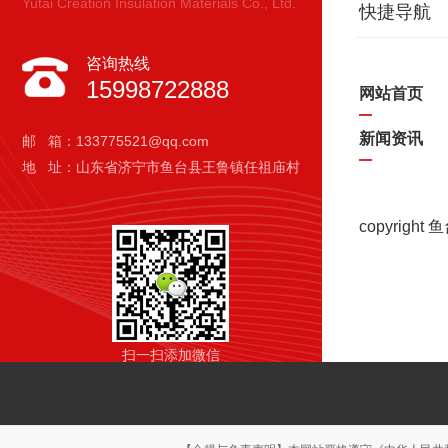
Yutai Creation Insulation Materials Co., Ltd.
快捷导航
咨询热线
15998722888
网站首页
新闻资讯
邮 箱：133775521@qq.com
地 址：山东省济宁市鱼台县王鲁镇任祖庙村
copyrigh
扫一扫添加微信